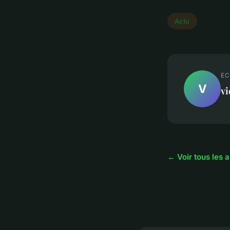
Actu
EC
V
vi
← Voir tous les a