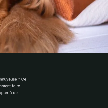
 ennuyeuse ? Ce
omment faire
apter à de