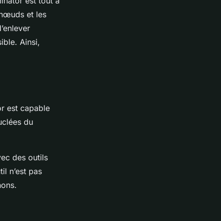
minator est tout à
s nœuds et les
’enlever
ible. Ainsi,
or est capable
uclées du
ec des outils
il n’est pas
hons.