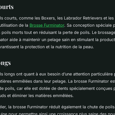
ourts
ls courts, comme les Boxers, les Labrador Retrievers et les
utilisation de la
Brosse Furminator
. Sa conception spéciale 
 poils morts tout en réduisant la perte de poils. Le brossag
ator aide à maintenir un pelage sain en stimulant la product
rantissent la protection et la nutrition de la peau.
ongs
ls longs ont quant à eux besoin d’une attention particulière 
tières emmêlées dans leur pelage. La brosse Furminator est
de poils, car elle est dotée de dents spécialement conçues
ds et éliminer les matières emmêlées.
er, la brosse Furminator réduit également la chute de poils 
uine pour permettre ainsi une croissance plus saine des nou