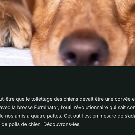
 de chien la brosse
t-être que le toilettage des chiens devait être une corvée
 avec la brosse Furminator, l’outil révolutionnaire qui sait c
 traiter ?
s de nos amis à quatre pattes. Cet outil est en mesure de s’ad
de poils de chien. Découvrons-les.