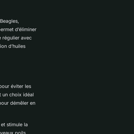
 Beagles,
permet d’éliminer
e régulier avec
ion d’huiles
pour éviter les
 un choix idéal
 pour démêler en
et stimule la
veaux poils.