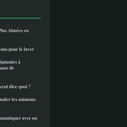
Plus Aimées en
vons pour le laver
oignantes à
maux de
eut dire quoi ?
imuler les animaux
ommuniquer avec un