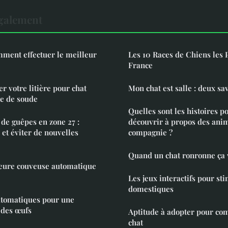
également
mment effectuer le meilleur
Les 10 Races de Chiens les 
France
r votre litière pour chat
Mon chat est salle : deux sa
te de soude
Quelles sont les histoires p
 de guêpes en zone 27 :
découvrir à propos des ani
t éviter de nouvelles
compagnie ?
Quand un chat ronronne ça v
leure couveuse automatique
Les jeux interactifs pour st
domestiques
utomatiques pour une
 des œufs
Aptitude à adopter pour c
chat