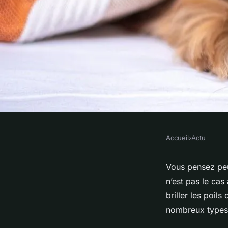
Accueil
›
Actu
ACTU
Quels types de poils
Vous pensez peu
n’est pas le cas
Furminator peut-elle
briller les poil
nombreux types 