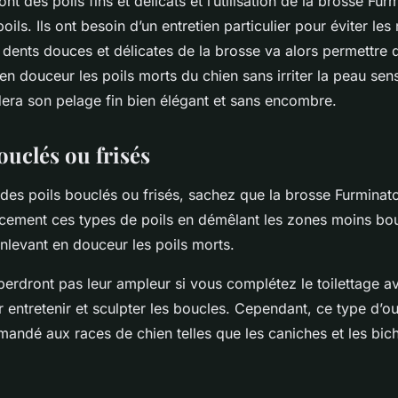
nt des poils fins et délicats et l’utilisation de la brosse Fur
oils. Ils ont besoin d’un entretien particulier pour éviter le
ents douces et délicates de la brosse va alors permettre d
en douceur les poils morts du chien sans irriter la peau sens
dera son pelage fin bien élégant et sans encombre.
ouclés ou frisés
 des poils bouclés ou frisés, sachez que la brosse Furminat
cacement ces types de poils en démêlant les zones moins bo
enlevant en douceur les poils morts.
erdront pas leur ampleur si vous complétez le toilettage av
 entretenir et sculpter les boucles. Cependant, ce type d’out
andé aux races de chien telles que les caniches et les bic