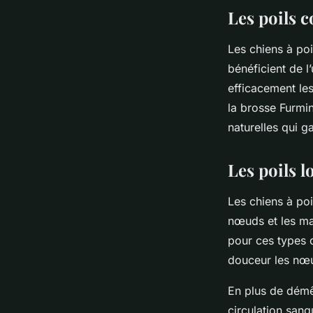
violette
•
30 mai 2023
•
2 min de lecture
Les poils c
Les chiens à poi
bénéficient de l’
efficacement les
la brosse Furmin
naturelles qui ga
Les poils l
Les chiens à poi
nœuds et les ma
pour ces types 
douceur les nœu
En plus de démêl
circulation sang