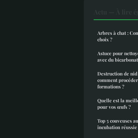
Actu — À lire 
Arbres à chat : Co
choix ?
Astuce pour nettoye
avec du bicarbona
Destruction de nid
comment procéder e
formations ?
Quelle est la meil
pour vos œufs ?
Top 5 couveuses a
incubation réussie