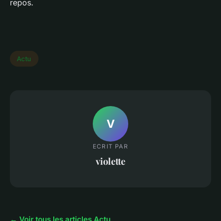
repos.
Actu
V
ECRIT PAR
violette
← Voir tous les articles Actu