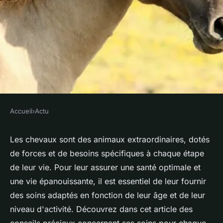
Accueil
›
Actu
ACTU
Comment prodiguer des soins
Les chevaux sont des animaux extraordinaires, dotés
de forces et de besoins spécifiques à chaque étape
adaptés à votre cheval en
de leur vie. Pour leur assurer une santé optimale et
fonction de son âge et de son
une vie épanouissante, il est essentiel de leur fournir
niveau d'activité ?
des soins adaptés en fonction de leur âge et de leur
niveau d'activité. Découvrez dans cet article des
violette
•
3 juin 2023
•
2 min de lecture