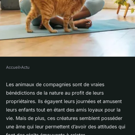
Accueil
›
Actu
ACTU
Quelles sont les histoires
Les animaux de compagnies sont de vraies
bénédictions de la nature au profit de leurs
poignantes à découvrir à
propriétaires. Ils égayent leurs journées et amusent
propos des animaux de
leurs enfants tout en étant des amis loyaux pour la
compagnie ?
vie. Mais de plus, ces créatures semblent posséder
une âme qui leur permettent d’avoir des attitudes qui
violette
•
16 janvier 2024
•
3 min de lecture