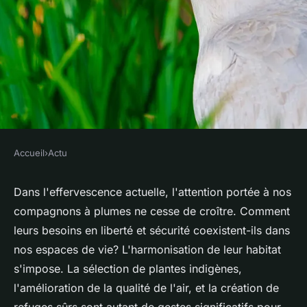
Accueil
›
Actu
ACTU
Optimiser l'environnement
Dans l'effervescence actuelle, l'attention portée à nos
compagnons à plumes ne cesse de croître. Comment
pour améliorer le bien-être
leurs besoins en liberté et sécurité coexistent-ils dans
des oiseaux
nos espaces de vie? L'harmonisation de leur habitat
s'impose. La sélection de plantes indigènes,
violette
•
8 février 2024
•
2 min de lecture
l'amélioration de la qualité de l'air, et la création de