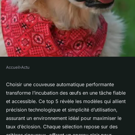
Accueil
›
Actu
ACTU
Top 5 couveuses automatiques
Choisir une couveuse automatique performante
transforme l’incubation des œufs en une tâche fiable
pour une incubation réussie
et accessible. Ce top 5 révèle les modèles qui allient
des œufs
précision technologique et simplicité d’utilisation,
assurant un environnement idéal pour maximiser le
violette
•
17 février 2026
•
10 min de lecture
taux d’éclosion. Chaque sélection repose sur des